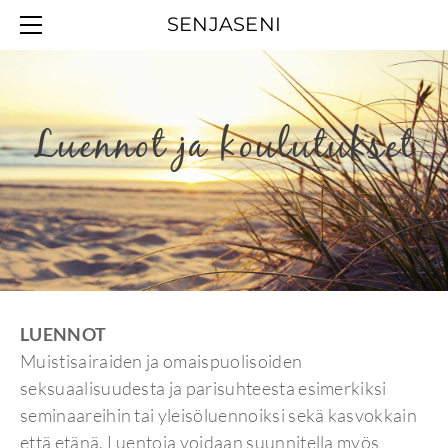
MAARET
SENJASENI
SEKSUAALINEUVONTA
MIELEN HYVINVOINTI
LUENNOT JA KOULUTUKSET
Luennot ja koulutukset
YHTEYSTIEDOT
LUENNOT
Muistisairaiden ja omaispuolisoiden
seksuaalisuudesta ja parisuhteesta esimerkiksi
seminaareihin tai yleisöluennoiksi sekä kasvokkain
että etänä. Luentoja voidaan suunnitella myös