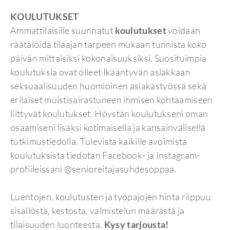
KOULUTUKSET
Ammattilaisille suunnatut
koulutukset
voidaan
räätälöidä tilaajan tarpeen mukaan tunnista koko
päivän mittaisiksi kokonaisuuksiksi. Suosituimpia
koulutuksia ovat olleet Ikääntyvän asiakkaan
seksuaalisuuden huomioinen asiakastyössä sekä
erilaiset muistisairastuneen ihmisen kohtaamiseen
liittyvät koulutukset. Höystän koulutukseni oman
osaamiseni lisäksi kotimaisella ja kansainvälisellä
tutkimustiedolla. Tulevista kaikille avoimista
koulutuksista tiedotan Facebook- ja Instagram-
profiileissani @senioreitajasuhdesoppaa.
Luentojen, koulutusten ja työpajojen hinta riippuu
sisällöstä, kestosta, valmistelun määrästä ja
tilaisuuden luonteesta.
Kysy tarjousta!