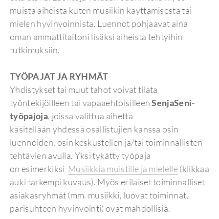
muista aiheista kuten musiikin käyttämisestä tai
mielen hyvinvoinnista. Luennot pohjaavat aina
oman ammattitaitoni lisäksi aiheista tehtyihin
tutkimuksiin.
TYÖPAJAT JA RYHMÄT
Yhdistykset tai muut tahot voivat tilata
työntekijöilleen tai vapaaehtoisilleen
SenjaSeni-
työpajoja
, joissa valittua aihetta
käsitellään yhdessä osallistujien kanssa osin
luennoiden, osin keskustellen ja/tai toiminnallisten
tehtävien avulla. Yksi tykätty työpaja
on esimerkiksi
Musiikkia muistille ja mielelle
(klikkaa
auki tarkempi kuvaus). Myös erilaiset toiminnalliset
asiakasryhmät (mm. musiikki, luovat toiminnat,
parisuhteen hyvinvointi) ovat mahdollisia.