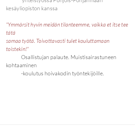
yhteistyössä Pohjois-Pohjanmaan
kesäyliopiston kanssa
"Ymmärsit hyvin meidän tilanteemme, vaikka et itse tee
tätä
samaa työtä. Toivottavasti tulet kouluttamaan
toistekin!"
Osallistujan palaute. Muistisairastuneen
kohtaaminen
-koulutus hoivakodin työntekijöille.